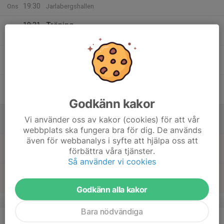
19:30
Ons
Jarlabergshallen
19:31
Träning
21:00
Jarlabergshallen
15
Tor
16
Fre
Godkänn kakor
17
Vi använder oss av kakor (cookies) för att vår
Lör
webbplats ska fungera bra för dig. De används
även för webbanalys i syfte att hjälpa oss att
18
15:30
Träning
förbättra våra tjänster.
17:00
Sön
Jarlabergshallen
Så använder vi cookies
18:00
Träning - Endast damer
19:30
Nacka Sportcenter Järlahallen
Godkänn alla kakor
v.21
Bara nödvändiga
19
19:30
Pingislirarna