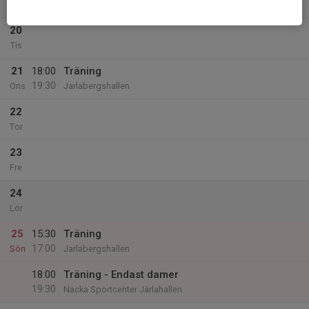
21:30
Mån
Jarlabergshallen
20
Tis
21
18:00
Träning
19:30
Ons
Jarlabergshallen
22
Tor
23
Fre
24
Lör
25
15:30
Träning
17:00
Sön
Jarlabergshallen
18:00
Träning - Endast damer
19:30
Nacka Sportcenter Järlahallen