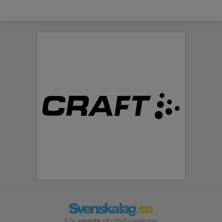
För
smarta
idrottsföreningar