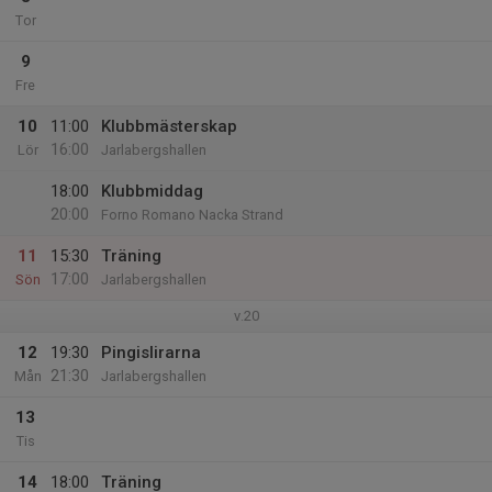
Tor
9
Fre
10
11:00
Klubbmästerskap
16:00
Lör
Jarlabergshallen
18:00
Klubbmiddag
20:00
Forno Romano Nacka Strand
11
15:30
Träning
17:00
Sön
Jarlabergshallen
v.20
12
19:30
Pingislirarna
21:30
Mån
Jarlabergshallen
13
Tis
14
18:00
Träning