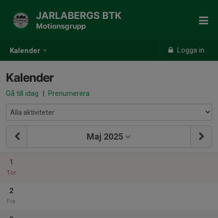
JARLABERGS BTK
Motionsgrupp
Logga in
Kalender
Kalender
Gå till idag
|
Prenumerera
Maj 2025
1
Tor
2
Fre