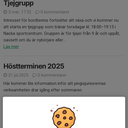
Tjejgrupp
3 mar, 17:32
0 kommentarer
Intresset för bordtennis fortsätter att växa och vi kommer nu
att starta en tjejgrupp som tränar torsdagar kl. 18.00–19.15 i
Nacka sportcentrum. Gruppen är för tjejer från 9 år och uppåt,
oavsett om du är nybörjare eller...
Läs mer
Höstterminen 2025
21 jul 2025
0 kommentarer
Här kommer lite information inför att pingisjuniorernas
verksamheten drar igång efter sommaren.
Alla som spelade föregående termin har fått plats i någon av
följande grupper med nya tider:
Kristoffers grupp
: Tisdagar kl. 18....
Läs mer