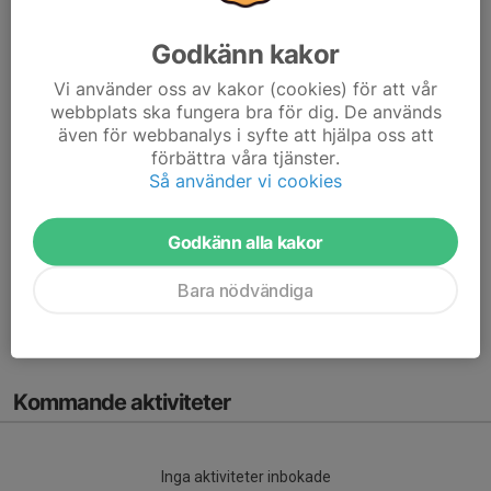
Godkänn kakor
Vi startar en ny juniorgrupp
Vi använder oss av kakor (cookies) för att vår
4 nov 2024
0 kommentarer
webbplats ska fungera bra för dig. De används
Det är en pingisboom i Sverige och därför är vi extra glada att
även för webbanalys i syfte att hjälpa oss att
förbättra våra tjänster.
meddela att vi nu har möjlighet att startar ytterligare en
Så använder vi cookies
juniorgrupp!
Från och med nu har vi två grupper:
Godkänn alla kakor
Måndagsgruppen
: Träning måndagar
Bara nödvändiga
Torsdagsgruppen
:...
Läs mer
Kommande aktiviteter
Inga aktiviteter inbokade