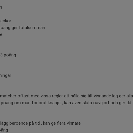
n
veckor
poäng ger totalsumman
de
0-3 poäng
vningar
matcher oftast med vissa regler att hålla sig till, vinnande lag ger alla
 1 poäng om man förlorat knappt , kan även sluta oavgjort och ger då 
lägg beroende på tid , kan ge flera vinnare
poäng