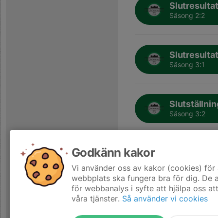
Slutresulta
Säsong 2:2
Slutresulta
Säsong 3:1
Slutställnin
Säsong 3:2
Godkänn kakor
Slutställnin
Säsong 4:1
Vi använder oss av kakor (cookies) för 
webbplats ska fungera bra för dig. De
för webbanalys i syfte att hjälpa oss at
våra tjänster.
Så använder vi cookies