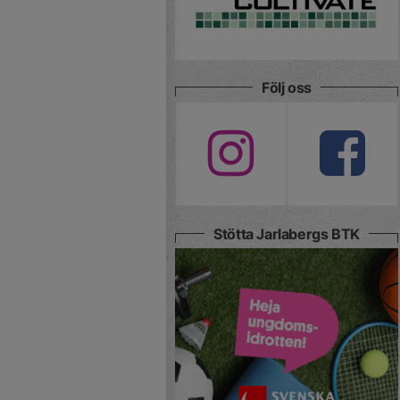
Följ oss
Stötta Jarlabergs BTK