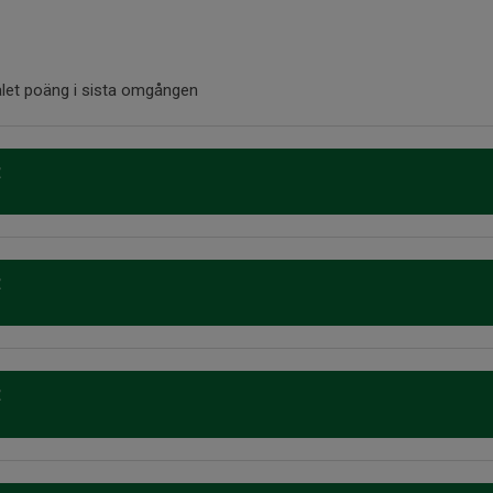
alet poäng i sista omgången
t
t
t