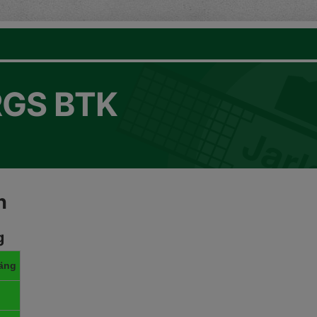
GS BTK
n
g
äng