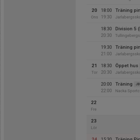
20
18:00
Träning pi
19:30
Ons
Jarlabergssk
18:30
Division 5 
20:30
Tullingeberg
19:30
Träning pin
21:00
Jarlabergssk
21
18:30
Öppet hus
20:30
Tor
Jarlabergssk
20:00
Träning
JB
22:00
Nacka Sportc
22
Fre
23
Lör
24
15:30
Träning Pi