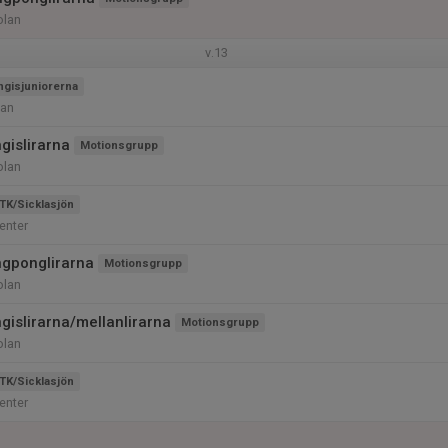
olan
v.13
ngisjuniorerna
lan
gislirarna
Motionsgrupp
olan
TK/Sicklasjön
enter
ngponglirarna
Motionsgrupp
olan
gislirarna/mellanlirarna
Motionsgrupp
olan
TK/Sicklasjön
enter