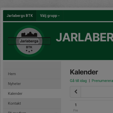
Jarlabergs BTK
Välj grupp
JARLABER
Kalender
Hem
Gå till idag
|
Prenumerer
Nyheter
Kalender
Kontakt
1
Fre