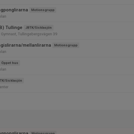
ngponglirarna
Motionsgrupp
olan
(B) Tullinge
JBTK/Sicklasjön
s Gymnast, Tullingebergsvägen 39
gislirarna/mellanlirarna
Motionsgrupp
olan
Öppet hus
olan
TK/Sicklasjön
enter
ngponglirarna
Motionsgrupp