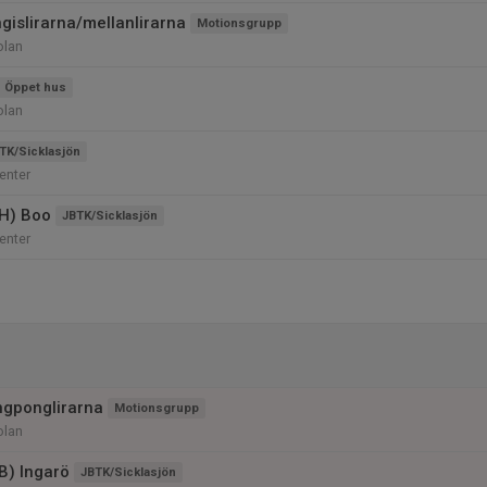
gislirarna/mellanlirarna
Motionsgrupp
olan
Öppet hus
olan
TK/Sicklasjön
enter
(H) Boo
JBTK/Sicklasjön
enter
ngponglirarna
Motionsgrupp
olan
(B) Ingarö
JBTK/Sicklasjön