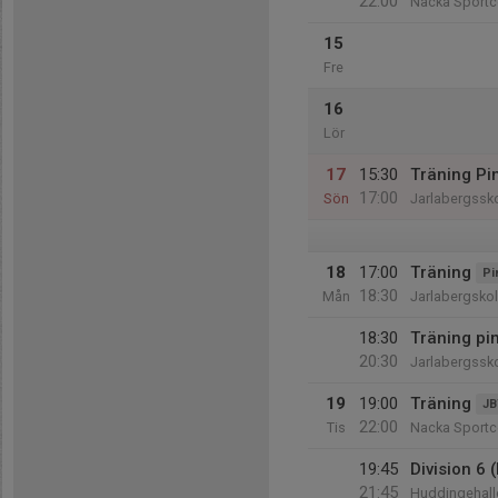
22:00
Nacka Sportc
15
Fre
16
Lör
17
15:30
Träning Pi
17:00
Sön
Jarlabergssk
18
17:00
Träning
Pi
18:30
Mån
Jarlabergsko
18:30
Träning pin
20:30
Jarlabergssk
19
19:00
Träning
JB
22:00
Tis
Nacka Sportc
19:45
Division 6
21:45
Huddingehall