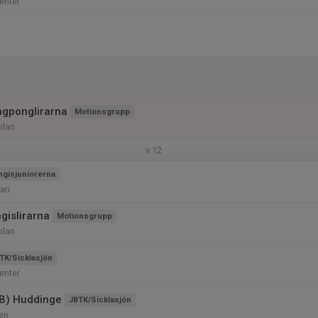
enter
ngponglirarna
Motionsgrupp
olan
v.12
ngisjuniorerna
lan
gislirarna
Motionsgrupp
olan
TK/Sicklasjön
enter
 (B) Huddinge
JBTK/Sicklasjön
en