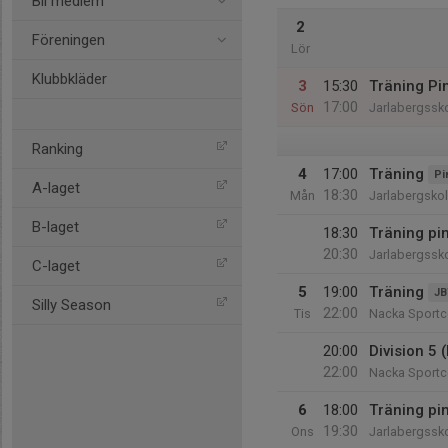
Bli medlem
2
Föreningen
Lör
Klubbkläder
3
15:30
Träning Pi
17:00
Sön
Jarlabergssk
Ranking
4
17:00
Träning
Pi
A-laget
18:30
Mån
Jarlabergsko
B-laget
18:30
Träning pin
20:30
Jarlabergssk
C-laget
5
19:00
Träning
JB
Silly Season
22:00
Tis
Nacka Sportc
20:00
Division 5
22:00
Nacka Sportc
6
18:00
Träning pi
19:30
Ons
Jarlabergssk