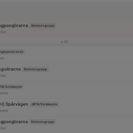
ngponglirarna
Motionsgrupp
olan
v.10
ngisjuniorerna
lan
gislirarna
Motionsgrupp
olan
TK/Sicklasjön
enter
 (H) Spårvägen
JBTK/Sicklasjön
enter
ngponglirarna
Motionsgrupp
olan