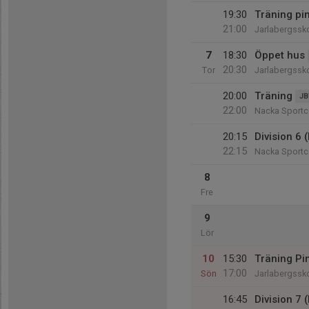
19:30
Träning pin
21:00
Jarlabergssk
7
18:30
Öppet hus
20:30
Tor
Jarlabergssk
20:00
Träning
JB
22:00
Nacka Sportc
20:15
Division 6 
22:15
Nacka Sportc
8
Fre
9
Lör
10
15:30
Träning Pi
17:00
Sön
Jarlabergssk
16:45
Division 7 