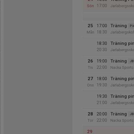
17:00
Sön
Jarlabergssk
25
17:00
Träning
Pi
18:30
Mån
Jarlabergsko
18:30
Träning pin
20:30
Jarlabergssk
26
19:00
Träning
JB
22:00
Tis
Nacka Sportc
27
18:00
Träning pi
19:30
Ons
Jarlabergssk
19:30
Träning pin
21:00
Jarlabergssk
28
20:00
Träning
JB
22:00
Tor
Nacka Sportc
29