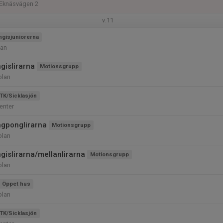
 Eknäsvägen 2
v.11
ngisjuniorerna
lan
gislirarna
Motionsgrupp
olan
TK/Sicklasjön
enter
ngponglirarna
Motionsgrupp
olan
gislirarna/mellanlirarna
Motionsgrupp
olan
Öppet hus
olan
TK/Sicklasjön