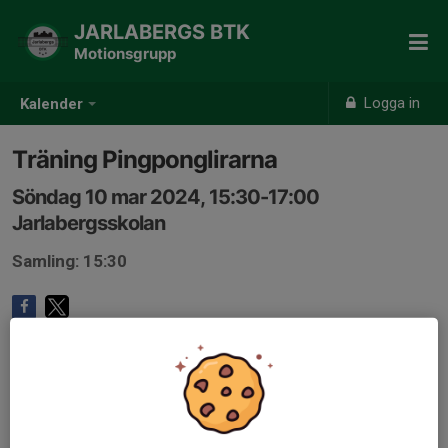
JARLABERGS BTK
Motionsgrupp
Logga in
Kalender
Träning Pingponglirarna
Söndag 10 mar 2024, 15:30-17:00
Jarlabergsskolan
Samling: 15:30