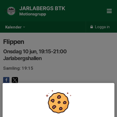
JARLABERGS BTK
Motionsgrupp
Logga in
Kalender
Flippen
Onsdag 10 jun, 19:15-21:00
Jarlabergshallen
Samling: 19:15