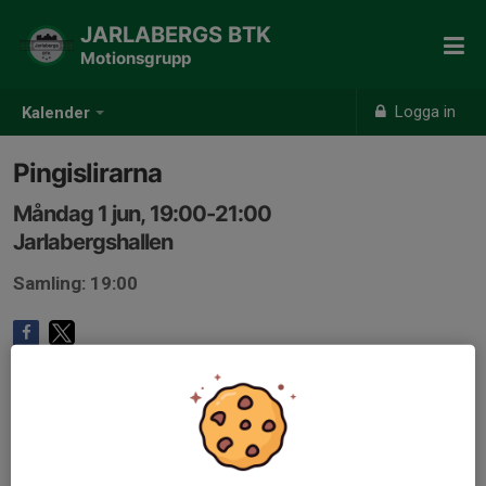
JARLABERGS BTK
Motionsgrupp
Logga in
Kalender
Pingislirarna
Måndag 1 jun, 19:00-21:00
Jarlabergshallen
Samling: 19:00