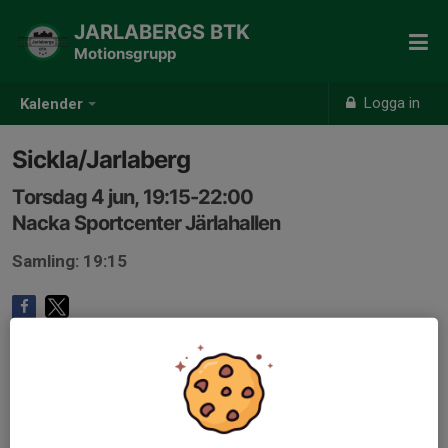
JARLABERGS BTK
Motionsgrupp
Logga in
Kalender
Sickla/Jarlaberg
Torsdag 4 jun, 19:15-22:00
Nacka Sportcenter Järlahallen
Samling: 19:15