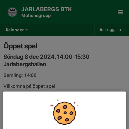
JARLABERGS BTK
Motionsgrupp
Logga in
Kalender
Öppet spel
Söndag 8 dec 2024, 14:00-15:30
Jarlabergshallen
Samling: 14:00
Välkomna på öppet spel