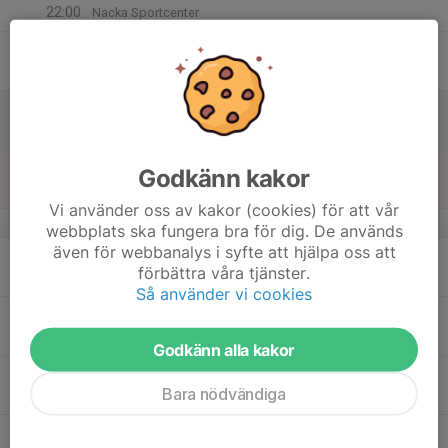
22:00
Nacka Sportcenter
15
Fre
16
Lör
17
18:00
Träning
Godkänn kakor
21:00
Sön
Nacka Sportcentrum
Vi använder oss av kakor (cookies) för att vår
v.47
webbplats ska fungera bra för dig. De används
även för webbanalys i syfte att hjälpa oss att
18
00:00
Match mot Solna BTK C1
förbättra våra tjänster.
02:00
Mån
Division 7 Södra A - LS17214
Så använder vi cookies
19
00:00
Match mot IFK Lidingö BTK C
02:00
Tis
Division 6 Södra A - LS17209
Godkänn alla kakor
19:00
Träning
Bara nödvändiga
23:00
Nacka Sportcenter
20