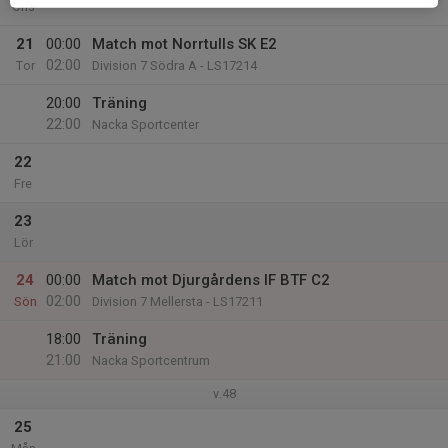
Ons
21
00:00
Match mot Norrtulls SK E2
02:00
Tor
Division 7 Södra A - LS17214
20:00
Träning
22:00
Nacka Sportcenter
22
Fre
23
Lör
24
00:00
Match mot Djurgårdens IF BTF C2
02:00
Sön
Division 7 Mellersta - LS17211
18:00
Träning
21:00
Nacka Sportcentrum
v.48
25