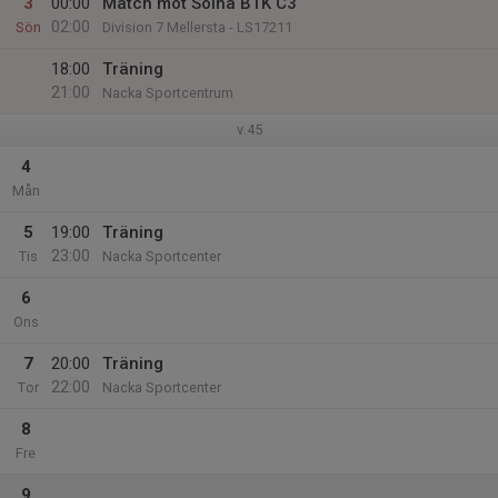
3
00:00
Match mot Solna BTK C3
02:00
Sön
Division 7 Mellersta - LS17211
18:00
Träning
21:00
Nacka Sportcentrum
v.45
4
Mån
5
19:00
Träning
23:00
Tis
Nacka Sportcenter
6
Ons
7
20:00
Träning
22:00
Tor
Nacka Sportcenter
8
Fre
9