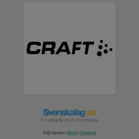
För
smarta
idrottsföreningar
Välj version:
Mobil
|
Desktop