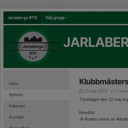
Jarlabergs BTK
Välj grupp
JARLABER
Klubbmästers
Hem
23 maj 2025
0 kom
Nyheter
Torsdagen den 22 maj avg
Kalender
Resultat
Kontakt
A-finalen vanns av Adrian