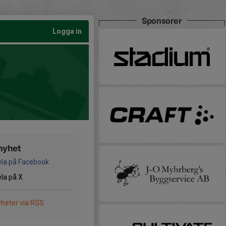
Sponsorer
Logga in
nyhet
la på Facebook
la på X
heter via RSS