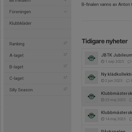
Bli medlem
B-finalen vanns av Anton 
Föreningen
Klubbkläder
Tidigare nyheter
Ranking
JBTK Jubileu
A-laget
1 sep 2025
B-laget
Ny klädkollekt
C-laget
2 jun 2025
Silly Season
Klubbmästersk
23 maj 2025
Klubbmästers
14 maj 2025
Påskspelen