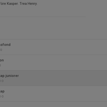
före Kasper. Trea Henry.
msfond
0
ion
0
ap juniorer
0
kap
0