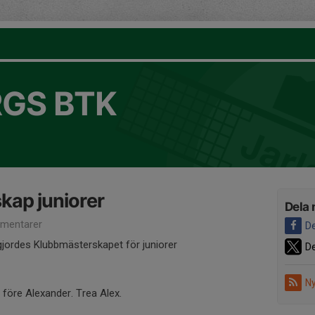
GS BTK
kap juniorer
Dela 
mentarer
De
jordes Klubbmästerskapet för juniorer
De
Ny
 före Alexander. Trea Alex.