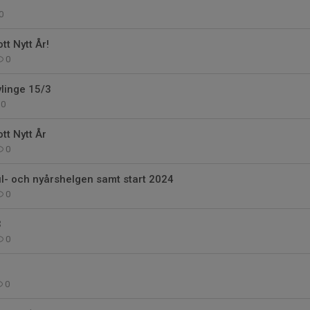
0
tt Nytt År!
0
linge 15/3
0
tt Nytt År
0
ul- och nyårshelgen samt start 2024
0
3
0
0