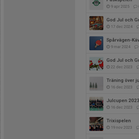
9 apr 2025
God Jul och Go
17 dec 2024
Spårvägen-Käv
9 mar 2024
God Jul och Go
22 dec 2023
Träning över j
16 dec 2023
Julcupen 202
16 dec 2023
Trixispelen
19 nov 2023