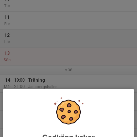
Tor
11
Fre
12
Lör
13
Sön
v.38
14
19:00
Träning
21:00
Mån
Jarlabergshallen
15
Tis
16
Ons
17