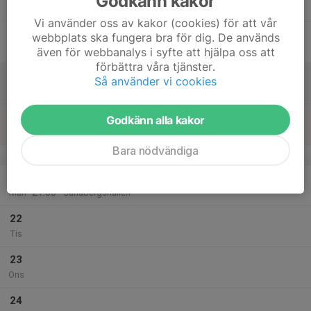
Godkänn kakor
Tor
Vi använder oss av kakor (cookies) för att vår
18
webbplats ska fungera bra för dig. De används
Fre
även för webbanalys i syfte att hjälpa oss att
förbättra våra tjänster.
19
Så använder vi cookies
Lör
20
Godkänn alla kakor
Sön
Bara nödvändiga
v.39
21
19:00
Träning
21:00
Mån
Jarlabergshallen
22
Tis
23
Ons
24