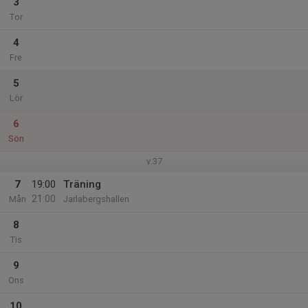
3
Tor
4
Fre
5
Lör
6
Sön
v.37
7
19:00
Träning
21:00
Mån
Jarlabergshallen
8
Tis
9
Ons
10