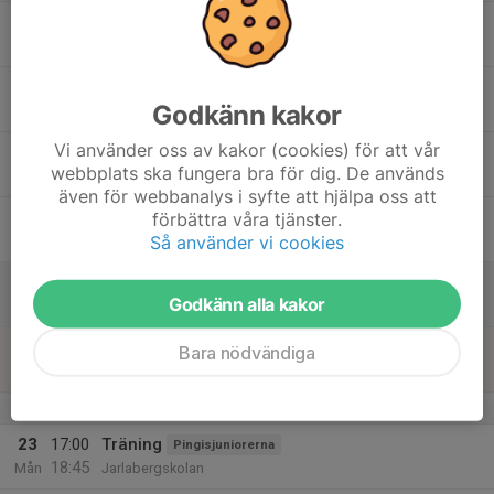
17
Tis
18
19:00
Träning
Motionsgrupp
Godkänn kakor
21:00
Ons
Jarlabergsskolan
Vi använder oss av kakor (cookies) för att vår
19
webbplats ska fungera bra för dig. De används
Tor
även för webbanalys i syfte att hjälpa oss att
20
förbättra våra tjänster.
Så använder vi cookies
Fre
21
Godkänn alla kakor
Lör
22
Bara nödvändiga
Sön
v.4
23
17:00
Träning
Pingisjuniorerna
18:45
Mån
Jarlabergskolan