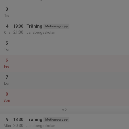
3
Tis
4
19:00
Träning
Motionsgrupp
21:00
Ons
Jarlabergsskolan
5
Tor
6
Fre
7
Lör
8
Sön
v.2
9
18:30
Träning
Motionsgrupp
20:30
Mån
Jarlabergsskolan