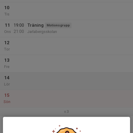
10
Tis
11
19:00
Träning
Motionsgrupp
21:00
Ons
Jarlabergsskolan
12
Tor
13
Fre
14
Lör
15
Sön
v.3
16
18:30
Träning
Motionsgrupp
20:30
Mån
Jarlabergsskolan