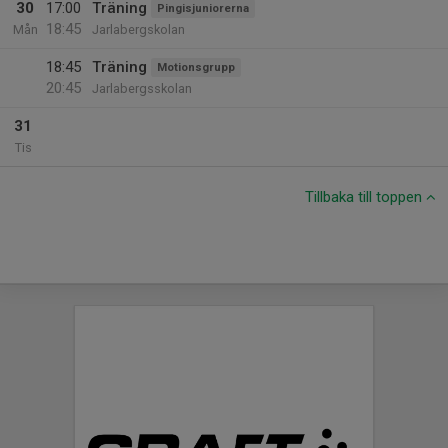
30
17:00
Träning
Pingisjuniorerna
18:45
Mån
Jarlabergskolan
18:45
Träning
Motionsgrupp
20:45
Jarlabergsskolan
31
Tis
Tillbaka till toppen