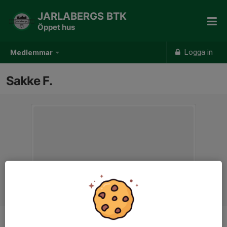
JARLABERGS BTK
Öppet hus
Logga in
Medlemmar
Sakke F.
Ålder
51 år