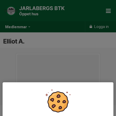
JARLABERGS BTK
Öppet hus
Logga in
Medlemmar
Elliot A.
Ålder
11 år