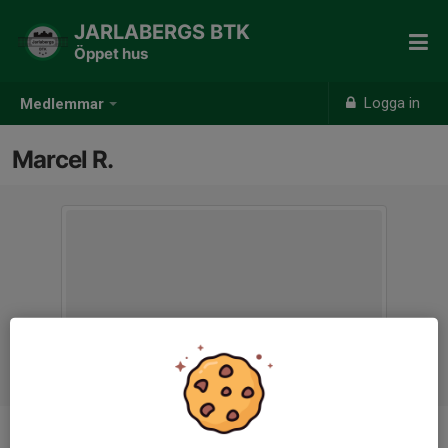
JARLABERGS BTK
Öppet hus
Logga in
Medlemmar
Marcel R.
Ålder
54 år