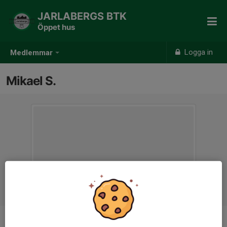
JARLABERGS BTK
Öppet hus
Logga in
Medlemmar
Mikael S.
Ålder
-