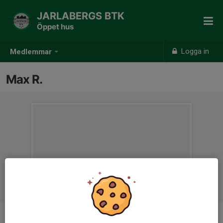
JARLABERGS BTK
Öppet hus
Logga in
Medlemmar
Max R.
Ålder
12 år