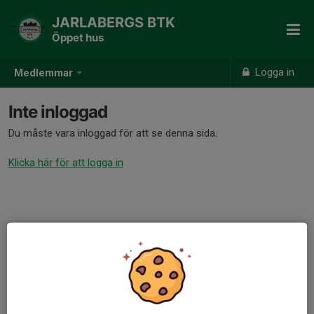
JARLABERGS BTK
Öppet hus
Logga in
Medlemmar
Inte inloggad
Du måste vara inloggad för att se denna sida.
Klicka här för att logga in