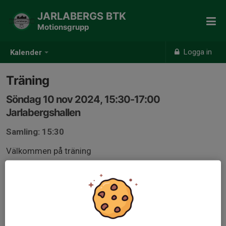
JARLABERGS BTK
Motionsgrupp
Logga in
Kalender
Träning
Söndag 10 nov 2024, 15:30-17:00
Jarlabergshallen
Samling: 15:30
Välkommen på träning