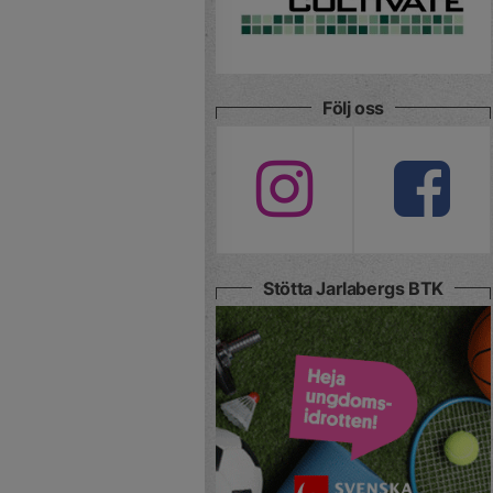
Följ oss
Stötta Jarlabergs BTK