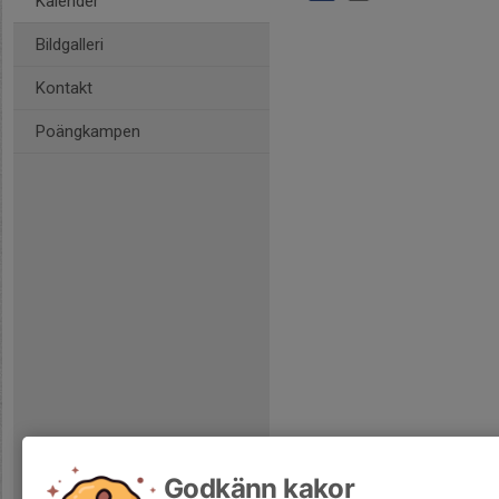
Kalender
Bildgalleri
Kontakt
Poängkampen
Godkänn kakor