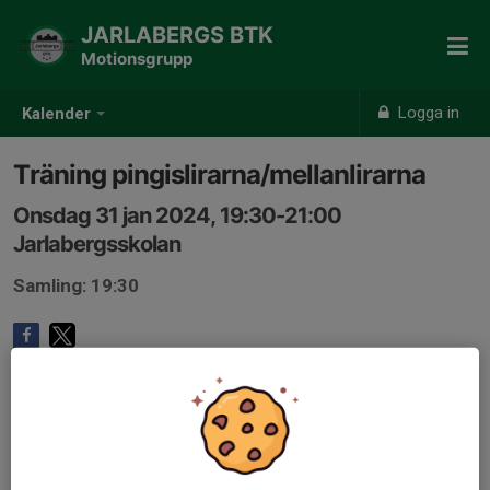
JARLABERGS BTK
Motionsgrupp
Logga in
Kalender
Träning pingislirarna/mellanlirarna
Onsdag 31 jan 2024, 19:30-21:00
Jarlabergsskolan
Samling: 19:30