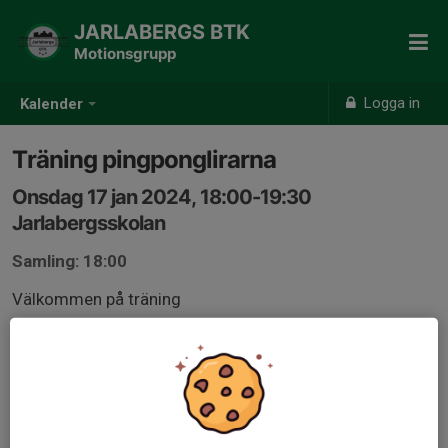
JARLABERGS BTK
Motionsgrupp
Logga in
Kalender
Träning pingponglirarna
Onsdag 17 jan 2024, 18:00-19:30
Jarlabergsskolan
Samling: 18:00
Välkommen på träning