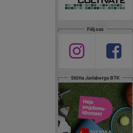
Följ oss
Stötta Jarlabergs BTK