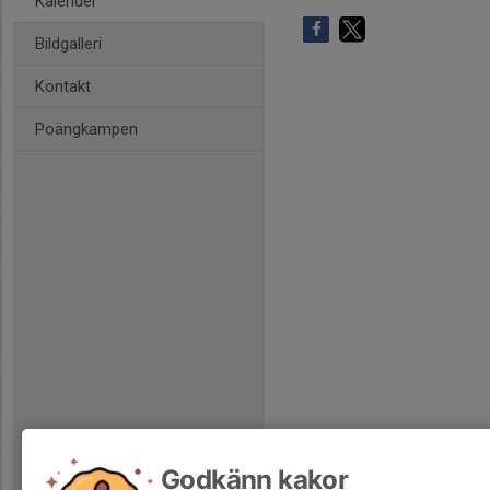
Kalender
Bildgalleri
Kontakt
Poängkampen
Godkänn kakor