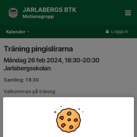
JARLABERGS BTK
Motionsgrupp
Logga in
Kalender
Träning pingislirarna
Måndag 26 feb 2024, 18:30-20:30
Jarlabergsskolan
Samling: 18:30
Välkommen på träning