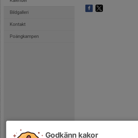
Kalender
Bildgalleri
Kontakt
Poängkampen
Godkänn kakor