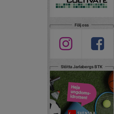
Följ oss
Stötta Jarlabergs BTK