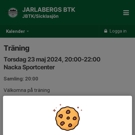
JARLABERGS BTK
JBTK/Sicklasjön
Logga in
Kalender
Träning
Torsdag 23 maj 2024, 20:00-22:00
Nacka Sportcenter
Samling: 20:00
Välkomna på träning
Tänk på att vissa torsdagar är det seriespel